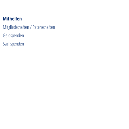
Mithelfen
Mitgliedschaften / Patenschaften
Geldspenden
Sachspenden
Futterspenden
Spendenaktionen
Shoppen & Gutes tun
Kontakt
info@tierschutzhunde-einzigartig.de