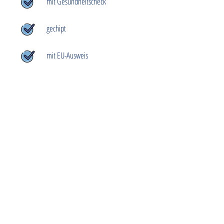
mit Gesundheitscheck
gechipt
mit EU-Ausweis
Hab ich dich verzaubert?
Du möchtest unseren Schützling adoptieren
oder weitere Infos zum
Adoptionsablauf
erhalten?
Schreib uns einfach eine
E-Mail
. Wir werden
uns zeitnah bei dir melden und sind für alle
deine Fragen da.