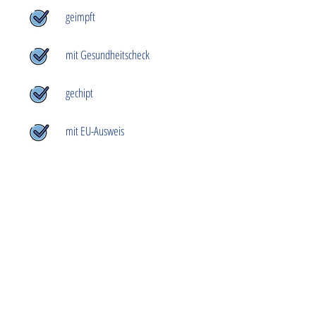
geimpft
mit Gesundheitscheck
gechipt
mit EU-Ausweis
Hab ich dich verzaubert?
Du möchtest unseren Schützling adoptieren
oder weitere Infos zum
Adoptionsablauf
erhalten?
Schreib uns einfach eine
E-Mail
. Wir werden