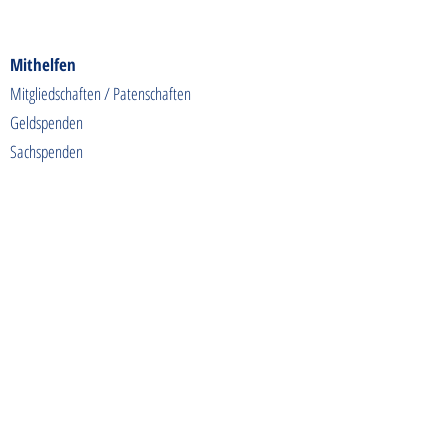
Mithelfen
Mitgliedschaften / Patenschaften
Geldspenden
Sachspenden
Futterspenden
Spendenaktionen
Shoppen & Gutes tun
Kontakt
info@tierschutzhunde-einzigartig.de