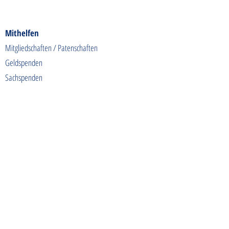
Mithelfen
Mitgliedschaften / Patenschaften
Geldspenden
Sachspenden
Futterspenden
Spendenaktionen
Shoppen & Gutes tun
Kontakt
info@tierschutzhunde-einzigartig.de