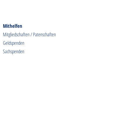
Mithelfen
Mitgliedschaften / Patenschaften
Geldspenden
Sachspenden
Futterspenden
Spendenaktionen
Shoppen & Gutes tun
Kontakt
info@tierschutzhunde-einzigartig.de