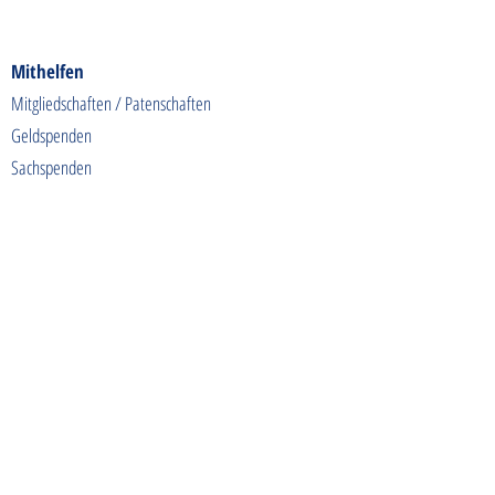
Mithelfen
Mitgliedschaften / Patenschaften
Geldspenden
Sachspenden
Futterspenden
Spendenaktionen
Shoppen & Gutes tun
Kontakt
info@tierschutzhunde-einzigartig.de