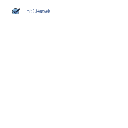
mit EU-Ausweis
Hab ich dich verzaubert?
Du möchtest unseren Schützling adoptieren
oder weitere Infos zum
Adoptionsablauf
erhalten?
Schreib uns einfach eine
E-Mail
. Wir werden
uns zeitnah bei dir melden und sind für alle
deine Fragen da.
Wenn du dich schon ausreichend informiert
hast und bereit bist einen Hund zu adoptieren,