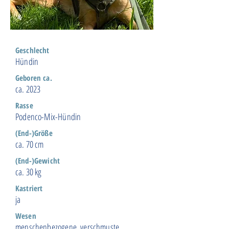
Geschlecht
Hündin
Geboren ca.
ca. 2023
Rasse
Podenco-Mix-Hündin
(End-)Größe
ca. 70 cm
(End-)Gewicht
ca. 30 kg
Kastriert
ja
Wesen
menschenbezogene, verschmuste,