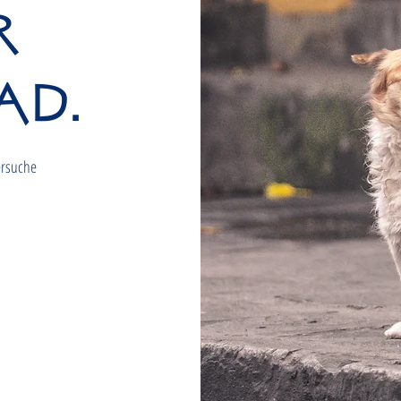
r
ad.
ersuche