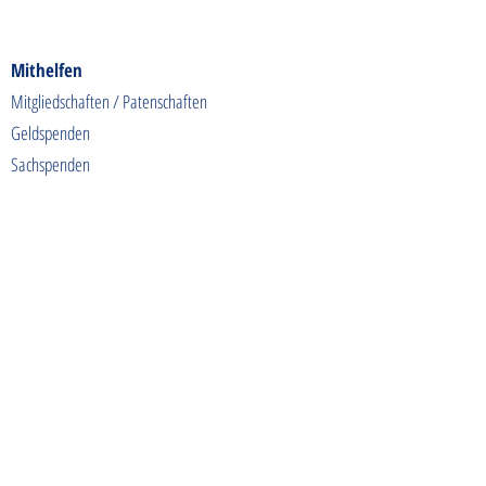
Mithelfen
Mitgliedschaften / Patenschaften
Geldspenden
Sachspenden
Futterspenden
Spendenaktionen
Shoppen & Gutes tun
Kontakt
info@tierschutzhunde-einzigartig.de