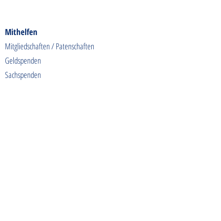
Mithelfen
Mitgliedschaften / Patenschaften
Geldspenden
Sachspenden
Futterspenden
Spendenaktionen
Shoppen & Gutes tun
Kontakt
info@tierschutzhunde-einzigartig.de