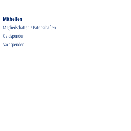
Mithelfen
Mitgliedschaften / Patenschaften
Geldspenden
Sachspenden
Futterspenden
Spendenaktionen
Shoppen & Gutes tun
Kontakt
info@tierschutzhunde-einzigartig.de