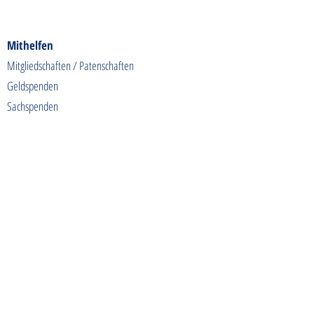
Mithelfen
Mitgliedschaften / Patenschaften
Geldspenden
Sachspenden
Futterspenden
Spendenaktionen
Shoppen & Gutes tun
Kontakt
info@tierschutzhunde-einzigartig.de