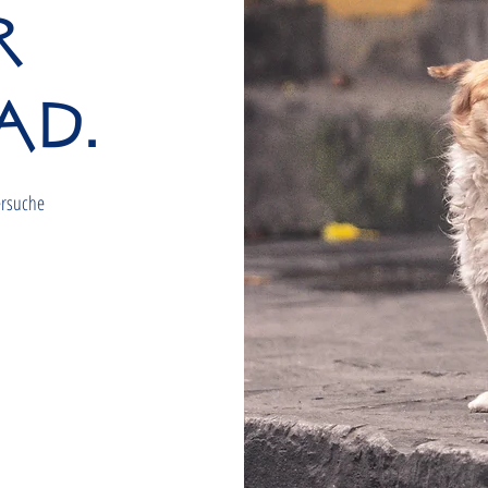
r
ad.
ersuche