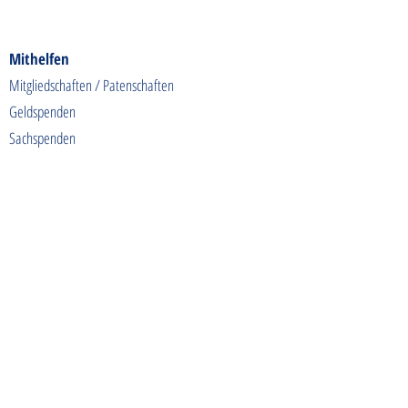
Mithelfen
Mitgliedschaften / Patenschaften
Geldspenden
Sachspenden
Futterspenden
Spendenaktionen
Shoppen & Gutes tun
Kontakt
info@tierschutzhunde-einzigartig.de