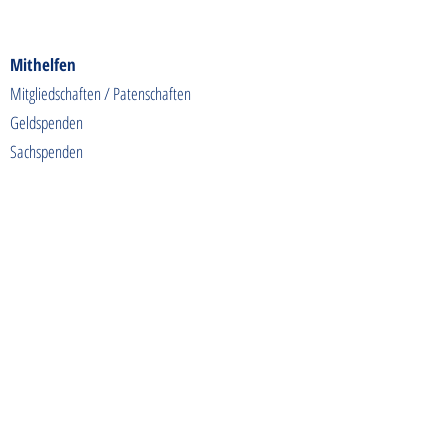
Mithelfen
Mitgliedschaften / Patenschaften
Geldspenden
Sachspenden
Futterspenden
Spendenaktionen
Shoppen & Gutes tun
Kontakt
info@tierschutzhunde-einzigartig.de