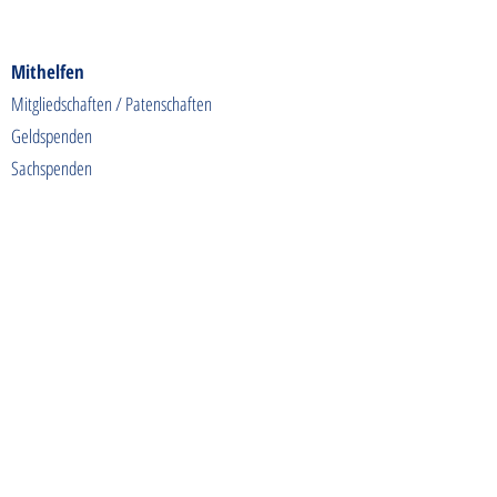
Mithelfen
Mitgliedschaften / Patenschaften
Geldspenden
Sachspenden
Futterspenden
Spendenaktionen
Shoppen & Gutes tun
Kontakt
info@tierschutzhunde-einzigartig.de