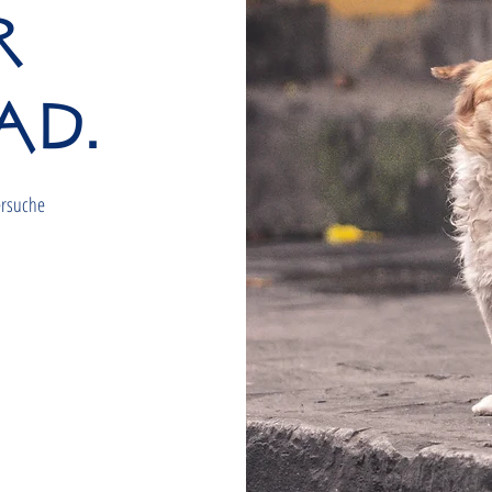
r
ad.
ersuche