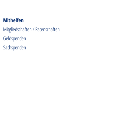
Mithelfen
Mitgliedschaften / Patenschaften
Geldspenden
Sachspenden
Futterspenden
Spendenaktionen
Shoppen & Gutes tun
Kontakt
info@tierschutzhunde-einzigartig.de