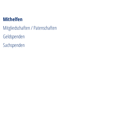
Mithelfen
Mitgliedschaften / Patenschaften
Geldspenden
Sachspenden
Futterspenden
Spendenaktionen
Shoppen & Gutes tun
Kontakt
info@tierschutzhunde-einzigartig.de