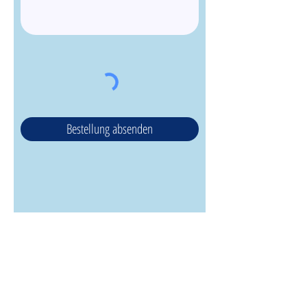
Bestellung absenden
Spendenkonto
Tierschutzhunde Einzigartig e.V.